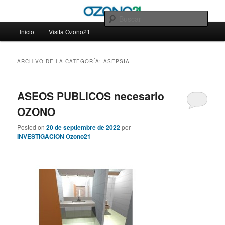
Ir
Ir
– Blog Ozono21
al
al
Busc
contenido
contenido
Menú
Inicio
Visita Ozono21
principal
secundario
principal
– Blog Ozono21
ARCHIVO DE LA CATEGORÍA:
ASEPSIA
ASEOS PUBLICOS necesario
OZONO
Posted on
20 de septiembre de 2022
por
INVESTIGACION Ozono21