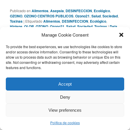
Publicado en
Alimentos
,
Asepsia
,
DESINFECCION
,
Ecológico
,
OZONO
,
OZONO CENTROS PUBLICOS
,
Ozono21
,
Salud
,
Sociedad
,
Toxinas
|
Etiquetado
Alimentos
,
DESINFECCION
,
Ecológico
,
Higiene
,
OLOR
,
OZONO
,
Ozono21
,
Salud
,
Sociedad
,
Toxinas
|
Deja
un comentario
Manage Cookie Consent
To provide the best experiences, we use technologies like cookies to store
and/or access device information. Consenting to these technologies will
Con OZONO extraordinaria
allow us to process data such as browsing behavior or unique IDs on this
site. Not consenting or withdrawing consent, may adversely affect certain
DESINFECCION y LIMPIEZA
features and functions.
en el Sector de Restauración
Posted on
5 de febrero de 2022
por
INVESTIGACION
Accept
Ozono21
Deny
View preferences
Política de cookies