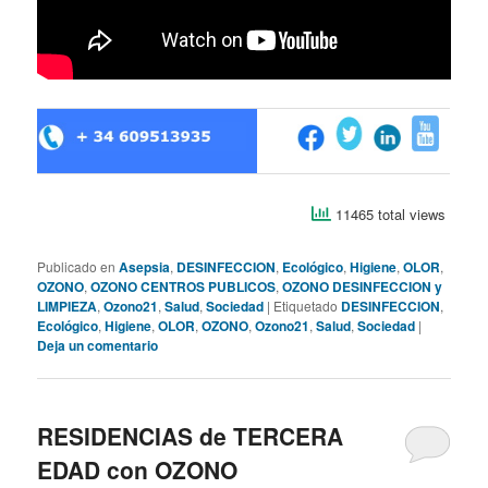
11465 total views
Publicado en
Asepsia
,
DESINFECCION
,
Ecológico
,
Higiene
,
OLOR
,
OZONO
,
OZONO CENTROS PUBLICOS
,
OZONO DESINFECCION y
LIMPIEZA
,
Ozono21
,
Salud
,
Sociedad
|
Etiquetado
DESINFECCION
,
Ecológico
,
Higiene
,
OLOR
,
OZONO
,
Ozono21
,
Salud
,
Sociedad
|
Deja un comentario
RESIDENCIAS de TERCERA
EDAD con OZONO