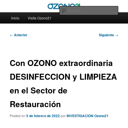
Ir
– Blog Ozono21
al
Busc
contenido
Menú
Inicio
Visita Ozono21
principal
principal
– Blog Ozono21
Navegación
←
Anterior
Siguiente
→
de
entradas
Con OZONO extraordinaria
DESINFECCION y LIMPIEZA
en el Sector de
Restauración
Posted on
5 de febrero de 2022
por
INVESTIGACION Ozono21