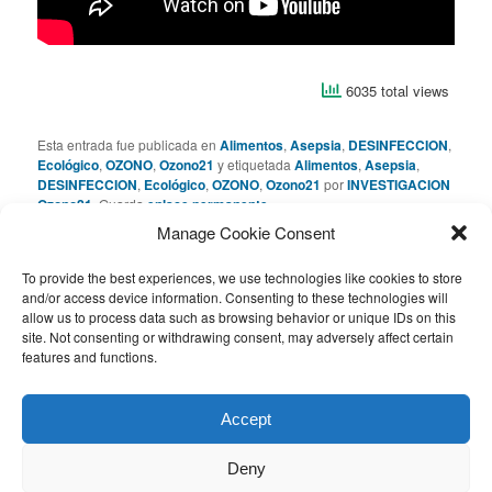
6035 total views
Esta entrada fue publicada en
Alimentos
,
Asepsia
,
DESINFECCION
,
Ecológico
,
OZONO
,
Ozono21
y etiquetada
Alimentos
,
Asepsia
,
DESINFECCION
,
Ecológico
,
OZONO
,
Ozono21
por
INVESTIGACION
Ozono21
. Guarda
enlace permanente
.
Manage Cookie Consent
Deja una respuesta
To provide the best experiences, we use technologies like cookies to store
and/or access device information. Consenting to these technologies will
allow us to process data such as browsing behavior or unique IDs on this
Lo siento, debes estar
conectado
para publicar un
site. Not consenting or withdrawing consent, may adversely affect certain
comentario.
features and functions.
Este sitio usa Akismet para reducir el spam.
Aprende cómo se
Accept
procesan los datos de tus comentarios.
Deny