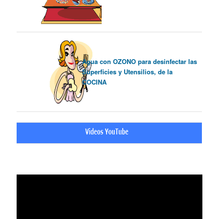
Agua con OZONO para desinfectar las
Superficies y Utensilios, de la
COCINA