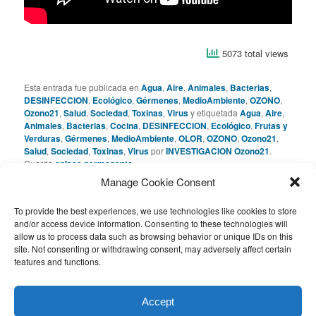
5073 total views
Esta entrada fue publicada en
Agua
,
Aire
,
Animales
,
Bacterias
,
DESINFECCION
,
Ecológico
,
Gérmenes
,
MedioAmbiente
,
OZONO
,
Ozono21
,
Salud
,
Sociedad
,
Toxinas
,
Virus
y etiquetada
Agua
,
Aire
,
Animales
,
Bacterias
,
Cocina
,
DESINFECCION
,
Ecológico
,
Frutas y
Verduras
,
Gérmenes
,
MedioAmbiente
,
OLOR
,
OZONO
,
Ozono21
,
Salud
,
Sociedad
,
Toxinas
,
Virus
por
INVESTIGACION Ozono21
.
Guarda
enlace permanente
.
Manage Cookie Consent
Deja una respuesta
To provide the best experiences, we use technologies like cookies to store
and/or access device information. Consenting to these technologies will
allow us to process data such as browsing behavior or unique IDs on this
Lo siento, debes estar
conectado
para publicar un
site. Not consenting or withdrawing consent, may adversely affect certain
comentario.
features and functions.
Este sitio usa Akismet para reducir el spam.
Aprende cómo se
Accept