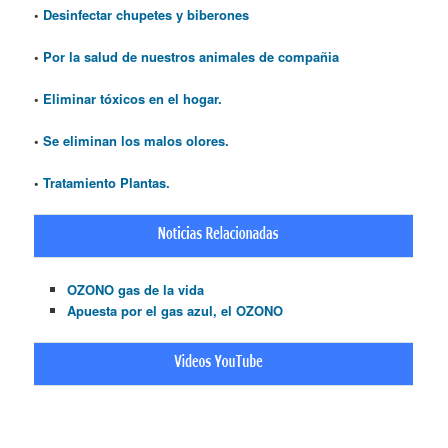
•
Desinfectar chupetes y biberones
•
Por la salud de nuestros animales de compañia
•
Eliminar tóxicos en el hogar.
•
Se eliminan los malos olores.
•
Tratamiento Plantas.
OZONO gas de la vida
Apuesta por el gas azul, el OZONO