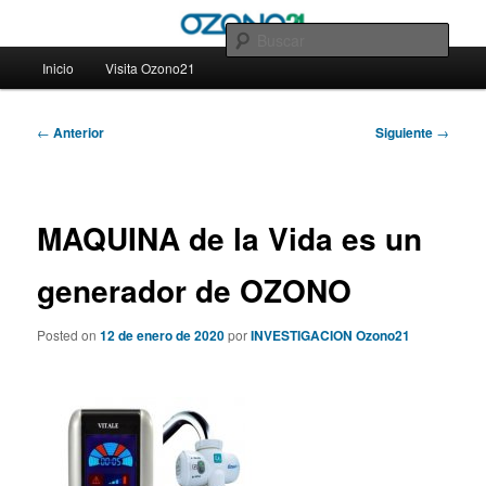
Ir
– Blog Ozono21
al
Busc
contenido
Menú
Inicio
Visita Ozono21
principal
principal
– Blog Ozono21
Navegación
←
Anterior
Siguiente
→
de
entradas
MAQUINA de la Vida es un
generador de OZONO
Posted on
12 de enero de 2020
por
INVESTIGACION Ozono21