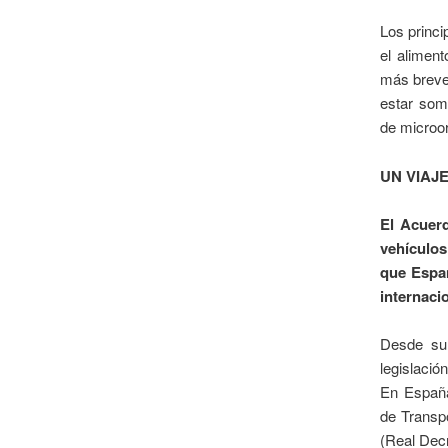
Los princi
el aliment
más breve,
estar som
de microo
UN VIAJ
El Acuerd
vehículos
que Españ
internac
Desde su 
legislació
En España
de Transp
(Real Dec