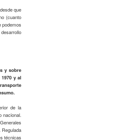
o desde que
ino (cuanto
que podemos
desarrollo
as y sobre
 1970 y al
transporte
onsumo.
rior de la
o nacional.
 Generales
a Regulada
s técnicas