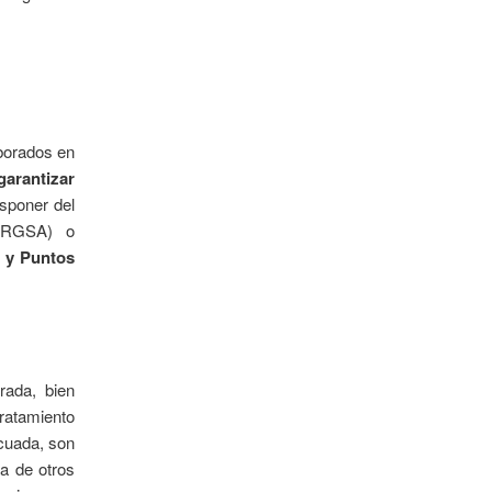
aborados en
arantizar
sponer del
 (RGSA) o
s y Puntos
rada, bien
ratamiento
ecuada, son
a de otros