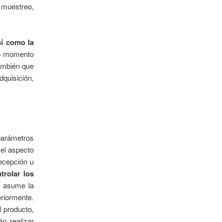
 muestreo,
sí como la
o momento
también que
dquisición,
 parámetros
 el aspecto
recepción u
trolar los
e asume la
eriormente.
l producto,
n realizar