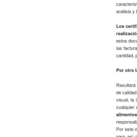
caracterí
análisis y 
Los certi
realizaci
estos docu
las factur
cantidad, 
Por otro 
Resultará 
de calidad
visual, la
cualquier 
alimento
responsabi
Por este m
para así 