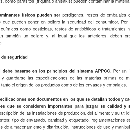
, como parásitos (triquina o anisakis) pueden contaminar la materia
aminantes físicos pueden ser
perdigones, restos de embalajes o 
s que pueden poner en peligro la seguridad del consumidor. Por ú
 químicos como pesticidas, restos de antibióticos o tratamientos 
an también un peligro y, al igual que los anteriores, deben pr
e.
 de seguridad
l debe basarse en los principios del sistema APPCC.
Por un l
se y guardarse las especificaciones de las materias primas de 
 tanto el origen de los productos como de los envases y embalajes.
ecificaciones son documentos en los que se detallan todos y c
res que se consideren importantes para juzgar su calidad y 
scripción de las instalaciones de producción, del alimento y su utilida
entes; tipo de envasado, cantidad y etiquetado, reglamentaciones e
s de almacenamiento y distribución, instrucciones de uso y manipu