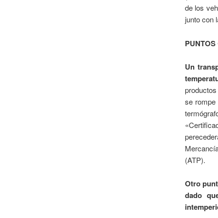
de los ve
junto con 
PUNTOS
Un trans
temperatu
productos
se rompe l
termógraf
«Certific
perecede
Mercancía
(ATP).
Otro punt
dado que
intemperi