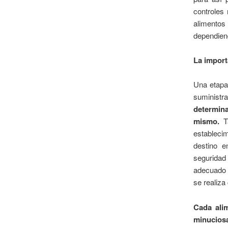
controles 
alimento
dependien
La import
Una etapa
suministr
determin
mismo.
Ta
establecim
destino e
seguridad 
adecuado 
se realiza
Cada ali
minucios