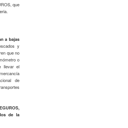
GUROS, que
ria.
n a bajas
escados y
ren que no
ermómetro o
 llevar el
 mercancía
cional de
ransportes
s SEGUROS,
dos de la