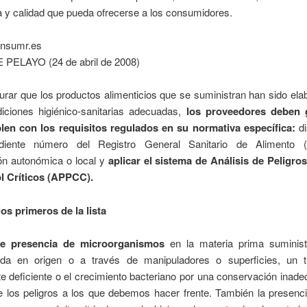
a y calidad que pueda ofrecerse a los consumidores.
onsumr.es
 PELAYO (24 de abril de 2008)
rar que los productos alimenticios que se suministran han sido el
iciones higiénico-sanitarias adecuadas,
los proveedores deben g
en con los requisitos regulados en su normativa específica:
di
ndiente número del Registro General Sanitario de Alimento
ión autonómica o local y
aplicar el sistema de Análisis de Peligro
l Críticos (APPCC).
os primeros de la lista
le presencia de microorganismos
en la materia prima suminist
da en origen o a través de manipuladores o superficies, un t
te deficiente o el crecimiento bacteriano por una conservación inad
e los peligros a los que debemos hacer frente. También la presenci