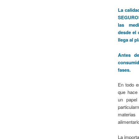
La calida
SEGUROS 
las medi
desde el 
llega al p
Antes de
consumid
fases.
En todo e
que hace 
un papel
particul
materia
alimentari
La importa