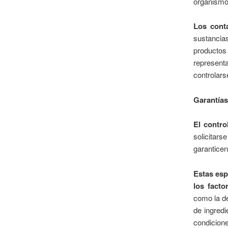
organismos
Los cont
sustancia
productos
represent
controlars
Garantías
El contro
solicitar
garanticen
Estas esp
los facto
como la de
de ingredi
condicione