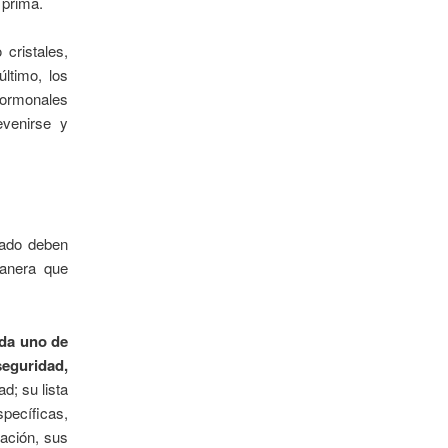
 prima.
cristales,
ltimo, los
hormonales
evenirse y
ado deben
manera que
ada uno de
seguridad,
d; su lista
specíficas,
lación, sus