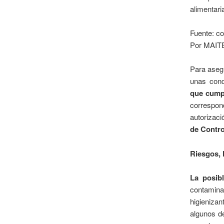
alimentari
Fuente: c
Por MAITE
Para asegu
unas cond
que cumpl
correspo
autorizac
de Contro
Riesgos, l
La posib
contamina
higienizan
algunos d