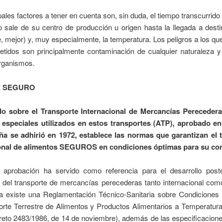
pales factores a tener en cuenta son, sin duda, el tiempo transcurrid
o sale de su centro de producción u origen hasta la llegada a dest
 mejor) y, muy especialmente, la temperatura. Los peligros a los 
etidos son principalmente contaminación de cualquier naturaleza y 
rganismos.
E SEGURO
o sobre el Transporte Internacional de Mercancías Pereceder
 especiales utilizados en estos transportes (ATP), aprobado en
a se adhirió en 1972, establece las normas que garantizan el 
ional de alimentos SEGUROS en condiciones óptimas para su c
aprobación ha servido como referencia para el desarrollo poste
n del transporte de mercancías perecederas tanto internacional com
 existe una Reglamentación Técnico-Sanitaria sobre Condiciones
orte Terrestre de Alimentos y Productos Alimentarios a Temperatur
reto 2483/1986, de 14 de noviembre), además de las especificacione