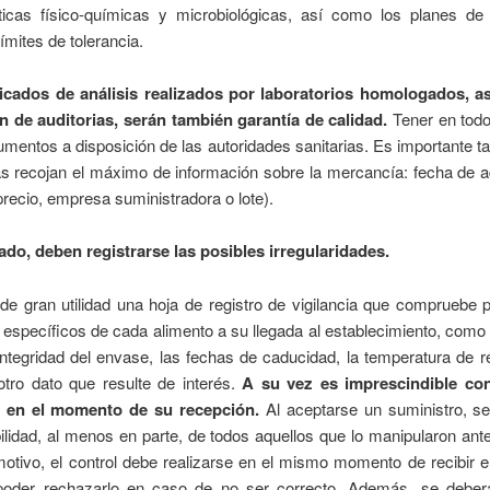
sticas físico-químicas y microbiológicas, así como los planes de
límites de tolerancia.
ficados de análisis realizados por laboratorios homologados, a
ón de auditorias, serán también garantía de calidad.
Tener en tod
mentos a disposición de las autoridades sanitarias. Es importante 
as recojan el máximo de información sobre la mercancía: fecha de a
precio, empresa suministradora o lote).
lado, deben registrarse las posibles irregularidades.
de gran utilidad una hoja de registro de vigilancia que compruebe
 específicos de cada alimento a su llegada al establecimiento, como
 integridad del envase, las fechas de caducidad, la temperatura de 
otro dato que resulte de interés.
A su vez es imprescindible con
s en el momento de su recepción.
Al aceptarse un suministro, s
lidad, al menos en parte, de todos aquellos que lo manipularon ant
otivo, el control debe realizarse en el mismo momento de recibir e
poder rechazarlo en caso de no ser correcto. Además, se deberá