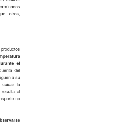
eterminados
ue otros,
 productos
mperatura
urante el
cuenta del
leguen a su
 cuidar la
 resulta el
nsporte no
bservarse