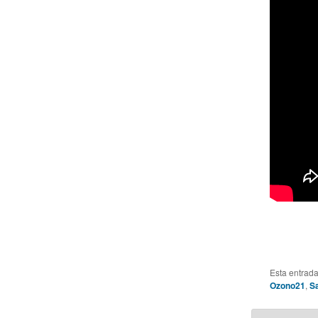
Esta entrad
Ozono21
,
S