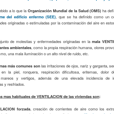
ebido a lo que la
Organización Mundial de la Salud (OMS)
ha def
me del edificio enfermo (SEE)
, que se ha definido como un c
des originadas o estimuladas por la contaminación del aire en esto
junto de molestias y enfermedades originadas en la
mala VENTI
antes ambientales
, como la propia respiración humana, olores pro
smo, una mala iluminación o un alto nivel de ruido, etc.
omas más comunes son
las irritaciones de ojos, nariz y garganta, s
en la piel, ronquera, respiración dificultosa, eritemas, dolor 
 mareos y vertigos, además de una elevada incidencia de in
as y resfriados.
s mas habituales de VENTILACION de las viviendas son
:
ILACION forzada
, creación de corrientes de aire como los extr