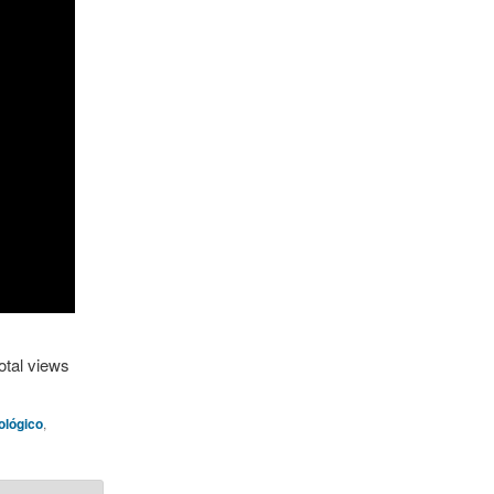
otal views
ológico
,