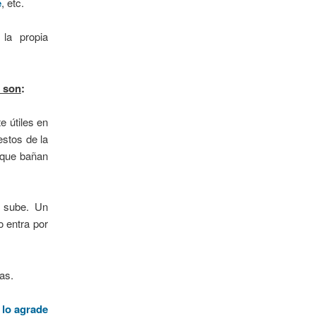
e
, etc.
 la propia
s son
:
e útiles en
estos de la
 que bañan
e sube. Un
o entra por
as.
adece