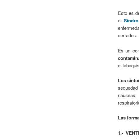
Esto es d
el
Síndro
enfermeda
cerrados.
Es un con
contamin
el tabaqui
Los sínt
sequedad 
náuseas,
respiratori
Las forma
1.- VENT