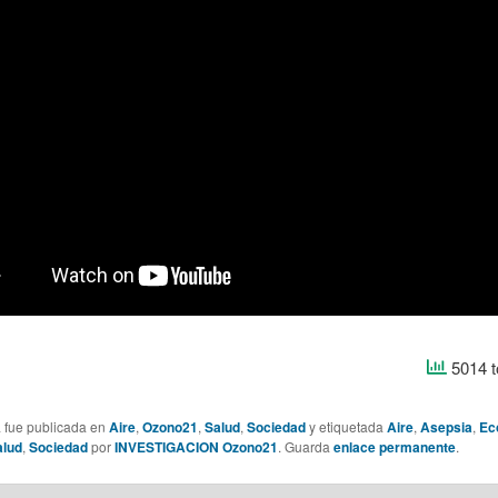
5014 t
a fue publicada en
Aire
,
Ozono21
,
Salud
,
Sociedad
y etiquetada
Aire
,
Asepsia
,
Ec
alud
,
Sociedad
por
INVESTIGACION Ozono21
. Guarda
enlace permanente
.