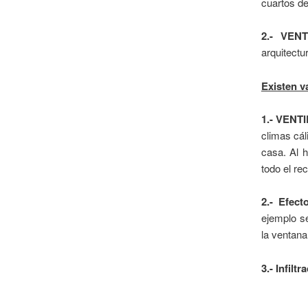
cuartos de
2.- VENT
arquitectu
Existen v
1.- VENT
climas cál
casa. Al 
todo el rec
2.- Efec
ejemplo se
la ventana
3.- Infiltr
Recome