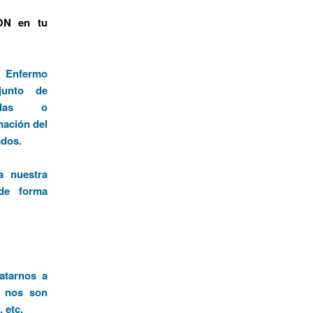
ON en tu
o Enfermo
junto de
nadas o
nación del
ados.
a nuestra
de forma
atarnos a
n nos son
 etc.