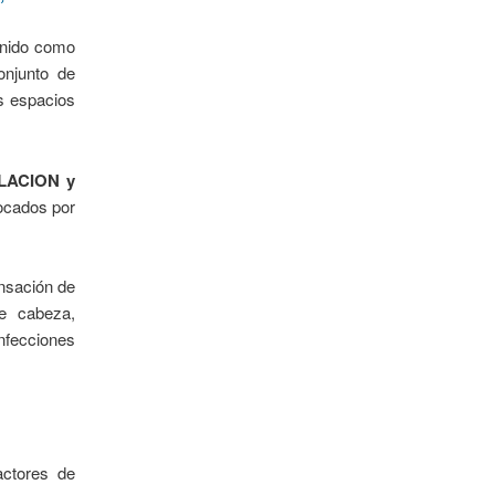
inido como
onjunto de
s espacios
LACION y
vocados por
ensación de
de cabeza,
fecciones
actores de