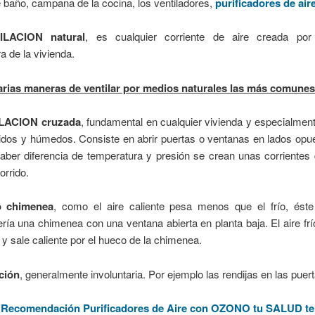
 baño, campana de la cocina, los ventiladores,
purificadores de air
ILACION natural
, es cualquier corriente de aire creada por
ra de la vivienda.
arias maneras de ventilar por medios naturales las más comune
ILACION cruzada
, fundamental en cualquier vivienda y especialment
idos y húmedos. Consiste en abrir puertas o ventanas en lados opu
haber diferencia de temperatura y presión se crean unas corrientes
orrido.
to chimenea
, como el aire caliente pesa menos que el frío, ést
ría una chimenea con una ventana abierta en planta baja. El aire frí
 y sale caliente por el hueco de la chimenea.
ación
, generalmente involuntaria. Por ejemplo las rendijas en las puert
ndación Purificadores de Aire con OZONO tu SALUD te lo agr