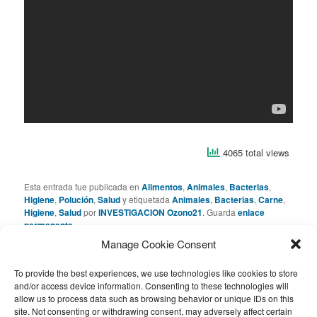
4065 total views
Esta entrada fue publicada en
Alimentos
,
Animales
,
Bacterias
,
Higiene
,
Polución
,
Salud
y etiquetada
Animales
,
Bacterias
,
Carne
,
Higiene
,
Salud
por
INVESTIGACION Ozono21
. Guarda
enlace
permanente
.
Manage Cookie Consent
Deja una respuesta
To provide the best experiences, we use technologies like cookies to store
and/or access device information. Consenting to these technologies will
allow us to process data such as browsing behavior or unique IDs on this
Lo siento, debes estar
conectado
para publicar un
site. Not consenting or withdrawing consent, may adversely affect certain
comentario.