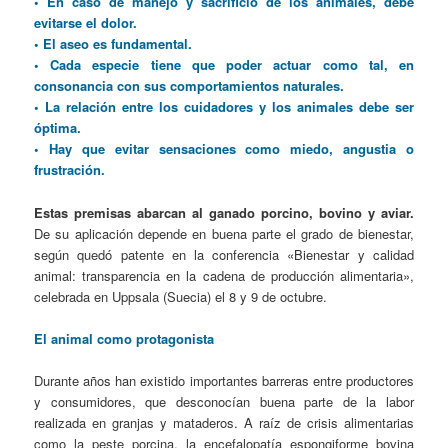
• En caso de manejo y sacrificio de los animales, debe
evitarse el dolor.
• El aseo es fundamental.
• Cada especie tiene que poder actuar como tal, en
consonancia con sus comportamientos naturales.
• La relación entre los cuidadores y los animales debe ser
óptima.
• Hay que evitar sensaciones como miedo, angustia o
frustración.
Estas premisas abarcan al ganado porcino, bovino y aviar.
De su aplicación depende en buena parte el grado de bienestar,
según quedó patente en la conferencia «Bienestar y calidad
animal: transparencia en la cadena de producción alimentaria»,
celebrada en Uppsala (Suecia) el 8 y 9 de octubre.
El animal como protagonista
Durante años han existido importantes barreras entre productores
y consumidores, que desconocían buena parte de la labor
realizada en granjas y mataderos. A raíz de crisis alimentarias
como la peste porcina, la encefalopatía espongiforme bovina