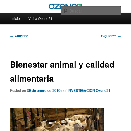
Ir
– Blog Ozono21
al
Busc
contenido
Menú
Inicio
Visita Ozono21
principal
principal
– Blog Ozono21
Navegación
←
Anterior
Siguiente
→
de
entradas
Bienestar animal y calidad
alimentaria
Posted on
30 de enero de 2010
por
INVESTIGACION Ozono21