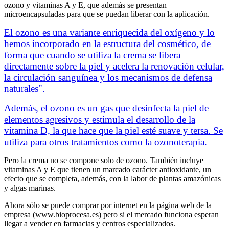
ozono y vitaminas A y E, que además se presentan
microencapsuladas para que se puedan liberar con la aplicación.
El ozono es una variante enriquecida del oxígeno y lo
hemos incorporado en la estructura del cosmético, de
forma que cuando se utiliza la crema se libera
directamente sobre la piel y acelera la renovación celular,
la circulación sanguínea y los mecanismos de defensa
naturales".
Además, el ozono es un gas que desinfecta la piel de
elementos agresivos y estimula el desarrollo de la
vitamina D, la que hace que la piel esté suave y tersa. Se
utiliza para otros tratamientos como la ozonoterapia.
Pero la crema no se compone solo de ozono. También incluye
vitaminas A y E que tienen un marcado carácter antioxidante, un
efecto que se completa, además, con la labor de plantas amazónicas
y algas marinas.
Ahora sólo se puede comprar por internet en la página web de la
empresa (www.bioprocesa.es) pero si el mercado funciona esperan
llegar a vender en farmacias y centros especializados.