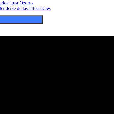
nados” por Ozono
nderse de las infecciones