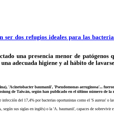
ser dos refugios ideales para las bacterias
tectado una presencia menor de patógenos qu
 a una adecuada higiene y al hábito de lavar
cilina), 'Acinetobacter baumanii', 'Pseudomonas aeruginosa'... fueron
hsiung de Taiwán, según han publicado en el último número de la r
 infección del 17,4% por bacterias oportunistas como el 'S aureus' o la
, según sus siglas en inglés) o la 'A. baumanii', capaces de sobrevivir 