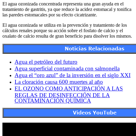
El agua ozonizada concentrada representa una gran ayuda en el
tratamiento de gastritis, ya que reduce la acidez estomacal y tonifica
las paredes estomacales por su efecto cicatrizante.
El agua ozonizada se utiliza en la prevención y tratamiento de los
cálculos renales porque su acción sobre el fosfato de calcio y el
oxalato de calcio resulta de gran beneficio para disolver los mismos.
Agua el petróleo del futuro
Agua superficial contaminada con salmonella
Agua el “oro azul” de la inversión en el siglo XXI
La cloración causa 600 muertes al año
EL OZONO COMO ANTICIPACIÓN A LAS
REGLAS DE DESINFECCIÓN DE LA
CONTAMINACIÓN QUÍMICA