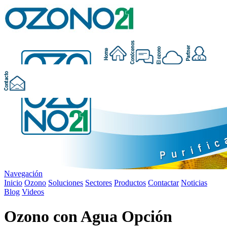
Navegación
Inicio
Ozono
Soluciones
Sectores
Productos
Contactar
Noticias
Blog
Videos
Ozono con Agua Opción