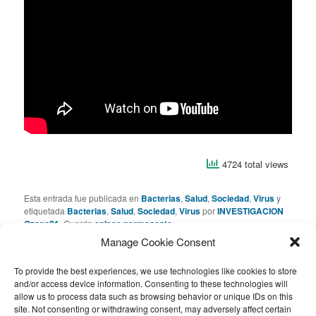
4724 total views
Esta entrada fue publicada en
Bacterias
,
Salud
,
Sociedad
,
Virus
y
etiquetada
Bacterias
,
Salud
,
Sociedad
,
Virus
por
INVESTIGACION
Ozono21
. Guarda
enlace permanente
.
Manage Cookie Consent
Deja una respuesta
To provide the best experiences, we use technologies like cookies to store
and/or access device information. Consenting to these technologies will
allow us to process data such as browsing behavior or unique IDs on this
Lo siento, debes estar
conectado
para publicar un
site. Not consenting or withdrawing consent, may adversely affect certain
comentario.