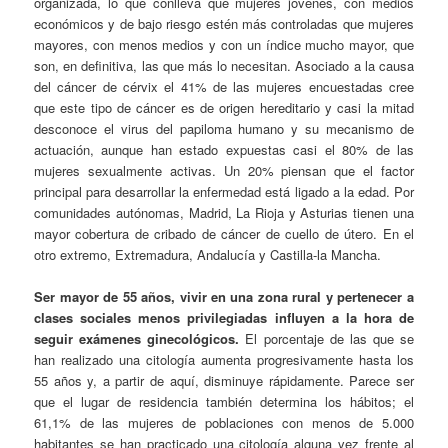
organizada, lo que conlleva que mujeres jóvenes, con medios
económicos y de bajo riesgo estén más controladas que mujeres
mayores, con menos medios y con un índice mucho mayor, que
son, en definitiva, las que más lo necesitan. Asociado a la causa
del cáncer de cérvix el 41% de las mujeres encuestadas cree
que este tipo de cáncer es de origen hereditario y casi la mitad
desconoce el virus del papiloma humano y su mecanismo de
actuación, aunque han estado expuestas casi el 80% de las
mujeres sexualmente activas. Un 20% piensan que el factor
principal para desarrollar la enfermedad está ligado a la edad. Por
comunidades autónomas, Madrid, La Rioja y Asturias tienen una
mayor cobertura de cribado de cáncer de cuello de útero. En el
otro extremo, Extremadura, Andalucía y Castilla-la Mancha.
Ser mayor de 55 años, vivir en una zona rural y pertenecer a
clases sociales menos privilegiadas influyen a la hora de
seguir exámenes ginecológicos.
El porcentaje de las que se
han realizado una citología aumenta progresivamente hasta los
55 años y, a partir de aquí, disminuye rápidamente. Parece ser
que el lugar de residencia también determina los hábitos; el
61,1% de las mujeres de poblaciones con menos de 5.000
habitantes se han practicado una citología alguna vez frente al