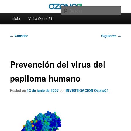
Ir
– Blog Ozono21
al
Busc
contenido
Menú
Inicio
Visita Ozono21
principal
principal
– Blog Ozono21
Navegación
←
Anterior
Siguiente
→
de
entradas
Prevención del virus del
papiloma humano
Posted on
13 de junio de 2007
por
INVESTIGACION Ozono21