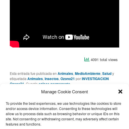
4091 total views
Esta entrada fue publicada en
Animales
,
MedioAmbiente
,
Salud
y
etiquetada
Animales
,
Insectos
,
Ozono21
por
INVESTIGACION
Ozono21
. Guarda
enlace permanente
.
Manage Cookie Consent
Deja una respuesta
To provide the best experiences, we use technologies like cookies to store
and/or access device information. Consenting to these technologies will
allow us to process data such as browsing behavior or unique IDs on this
Lo siento, debes estar
conectado
para publicar un
site. Not consenting or withdrawing consent, may adversely affect certain
comentario.
features and functions.