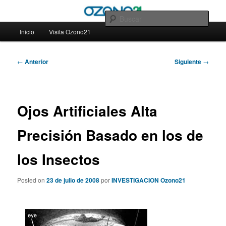
Ir
– Blog Ozono21
al
Busc
contenido
Menú
Inicio
Visita Ozono21
principal
principal
– Blog Ozono21
Navegación
←
Anterior
Siguiente
→
de
entradas
Ojos Artificiales Alta
Precisión Basado en los de
los Insectos
Posted on
23 de julio de 2008
por
INVESTIGACION Ozono21