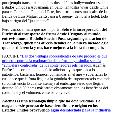
por ejemplo transportar aquellos dos delfines hollywoodenses de
Estados Unidos a Acuamanía en Salto, langostas vivas desde Chile
para el Conrad de Punta del Este, los instrumentos musicales de la
Banda de Luis Miguel de España a Uruguay, de hotel a hotel, todo
bajo el rigor del "just in time".
Pero vamos al tema que nos importa
. Sobre la incorporación del
Purfresh al transporte de frutas desde Uruguay al mundo,
entrevistamos a Rodolfo Faccini Pose, segunda generación de
Transcargo, quien nos ofreció detalles de la nueva metodología,
que nos diferencia y nos hace mejores a la hora de competir.
FACCINI.
"Las dos ventajas sobresalientes de este proceso es que
primero controla la maduración de la fruta cuyo similar sería la
"atmósfera controlada" de los contenedores refrigerados.
Además
Purfresh incorpora un beneficio adicional y es que ataca los
patógenos, bacterias, hongos, contenidas en el aire y superficies lo
cual hace que la fruta llegue a la góndola del supermercado con toda
su consistencia lo cual se asemeja al embarque aéreo que llega a
destino 20 o 30 horas más tarde; obviamente con los beneficios del
costo flete y el volumen, entre barco y avión.
Además es una tecnología limpia que no deja residuos. La
magia de este proceso de base científica, se originó en los
Estados Unidos proveyendo
agua desinfectada para la industria