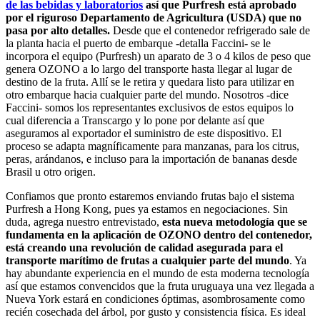
de las bebidas y laboratorios
así que Purfresh está aprobado
por el riguroso Departamento de Agricultura (USDA) que no
pasa por alto detalles.
Desde que el contenedor refrigerado sale de
la planta hacia el puerto de embarque -detalla Faccini- se le
incorpora el equipo (Purfresh) un aparato de 3 o 4 kilos de peso que
genera OZONO a lo largo del transporte hasta llegar al lugar de
destino de la fruta. Allí se le retira y quedara listo para utilizar en
otro embarque hacia cualquier parte del mundo. Nosotros -dice
Faccini- somos los representantes exclusivos de estos equipos lo
cual diferencia a Transcargo y lo pone por delante así que
aseguramos al exportador el suministro de este dispositivo. El
proceso se adapta magníficamente para manzanas, para los citrus,
peras, arándanos, e incluso para la importación de bananas desde
Brasil u otro origen.
Confiamos que pronto estaremos enviando frutas bajo el sistema
Purfresh a Hong Kong, pues ya estamos en negociaciones. Sin
duda, agrega nuestro entrevistado,
esta nueva metodología que se
fundamenta en la aplicación de OZONO dentro del contenedor,
está creando una revolución de calidad asegurada para el
transporte marítimo de frutas a cualquier parte del mundo
. Ya
hay abundante experiencia en el mundo de esta moderna tecnología
así que estamos convencidos que la fruta uruguaya una vez llegada a
Nueva York estará en condiciones óptimas, asombrosamente como
recién cosechada del árbol, por gusto y consistencia física. Es ideal