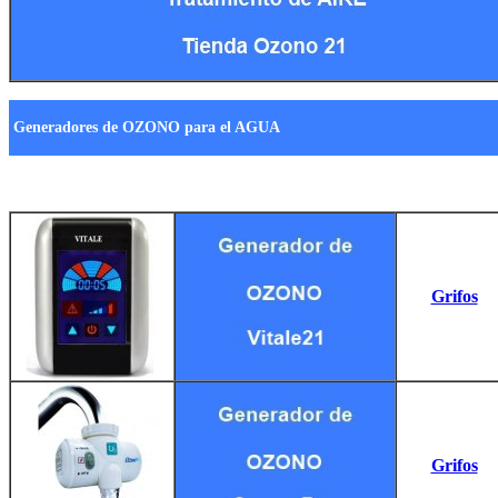
Generadores de OZONO para el AGUA
Grifos
Grifos