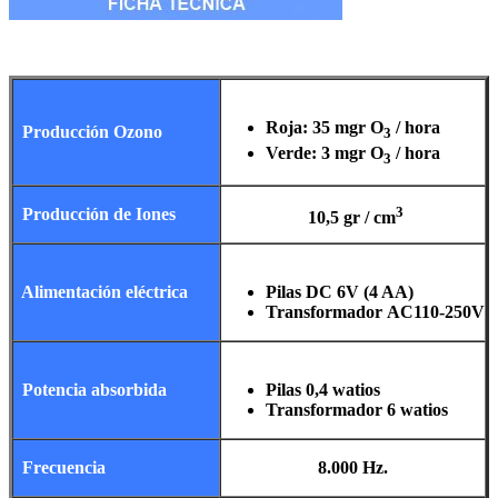
Roja: 35 mgr O
/ hora
Producción Ozono
3
Verde: 3 mgr O
/ hora
3
3
Producción de Iones
10,5 gr / cm
Alimentación eléctrica
Pilas DC 6V (4 AA)
Transformador AC110-250V
Potencia absorbida
Pilas 0,4 watios
Transformador 6 watios
Frecuencia
8.000 Hz.