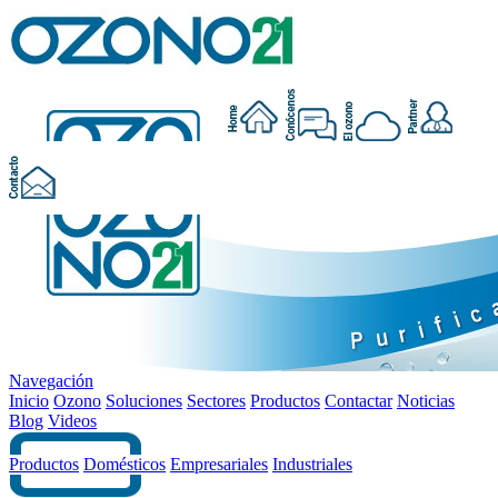
Navegación
Inicio
Ozono
Soluciones
Sectores
Productos
Contactar
Noticias
Blog
Videos
Productos
Domésticos
Empresariales
Industriales