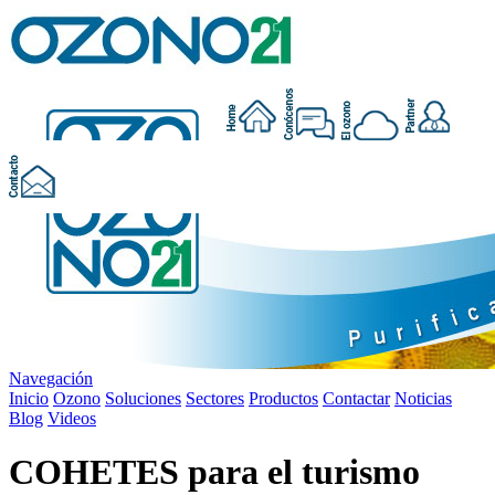
Navegación
Inicio
Ozono
Soluciones
Sectores
Productos
Contactar
Noticias
Blog
Videos
COHETES para el turismo