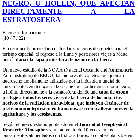
NEGRO, U HOLLÍN, QUE AFECTAN
DIRECTAMENTE A LA
ESTRATOSFERA
Fuente: informacion.es
(10 / 7 / 22)
El crecimiento proyectado en los lanzamientos de cohetes para el
turismo espacial, el regreso a la Luna y posteriores viajes a Marte
podría
1000 dollar payday loans online
dañar la capa protectora de ozono en la Tierra
.
Un nuevo estudio de la NOAA (National Oceanic and Atmospheric
Administration) de EEUU, los motores de cohetes que queman
queroseno ampliamente utilizados por la industria mundial de
lanzamientos emiten gases de escape que contienen carbono negro,
u hollín, directamente a la estratosfera, donde una
capa de ozono
protege a todos los seres vivos de la Tierra de los impactos
nocivos de la radiación ultravioleta, que incluyen el cáncer de
piel e inmunodepresión en humanos, así como alteraciones en la
agricultura y los ecosistemas
.
Según el nuevo estudio publicado en el
Journal of Geophysical
Research: Atmospheres
, un aumento de 10 veces en los
lanzamientos alimentados con hidrocarburos, lo cual es plausible en