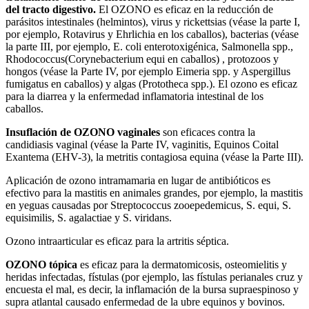
del tracto digestivo.
El OZONO es eficaz en la reducción de
parásitos intestinales (helmintos), virus y rickettsias (véase la parte I,
por ejemplo, Rotavirus y Ehrlichia en los caballos), bacterias (véase
la parte III, por ejemplo, E. coli enterotoxigénica, Salmonella spp.,
Rhodococcus(Corynebacterium equi en caballos) , protozoos y
hongos (véase la Parte IV, por ejemplo Eimeria spp. y Aspergillus
fumigatus en caballos) y algas (Prototheca spp.). El ozono es eficaz
para la diarrea y la enfermedad inflamatoria intestinal de los
caballos.
Insuflación de OZONO vaginales
son eficaces contra la
candidiasis vaginal (véase la Parte IV, vaginitis, Equinos Coital
Exantema (EHV-3), la metritis contagiosa equina (véase la Parte III).
Aplicación de ozono intramamaria en lugar de antibióticos es
efectivo para la mastitis en animales grandes, por ejemplo, la mastitis
en yeguas causadas por Streptococcus zooepedemicus, S. equi, S.
equisimilis, S. agalactiae y S. viridans.
Ozono intraarticular es eficaz para la artritis séptica.
OZONO tópica
es eficaz para la dermatomicosis, osteomielitis y
heridas infectadas, fístulas (por ejemplo, las fístulas perianales cruz y
encuesta el mal, es decir, la inflamación de la bursa supraespinoso y
supra atlantal causado enfermedad de la ubre equinos y bovinos.