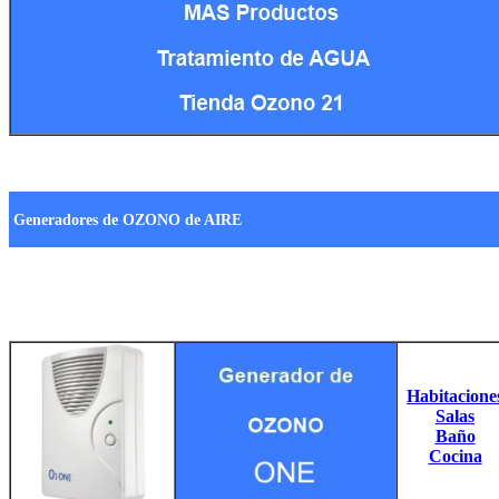
Generadores de OZONO de AIRE
Habitacione
Salas
Baño
Cocina