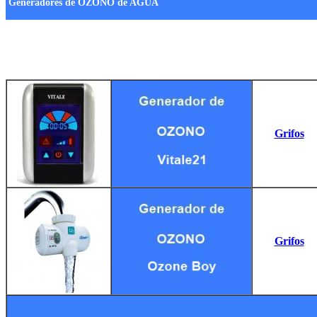
Generadores de OZONO de AGUA
Grifos
Grifos