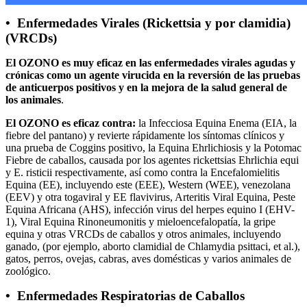
• Enfermedades Virales (Rickettsia y por clamidia)
(VRCDs)
El OZONO es muy eficaz en las enfermedades virales agudas y
crónicas como un agente virucida en la reversión de las pruebas
de anticuerpos positivos y en la mejora de la salud general de
los animales
.
El OZONO es eficaz contra:
la Infecciosa Equina Enema (EIA, la
fiebre del pantano) y revierte rápidamente los síntomas clínicos y
una prueba de Coggins positivo, la Equina Ehrlichiosis y la Potomac
Fiebre de caballos, causada por los agentes rickettsias Ehrlichia equi
y E. risticii respectivamente, así como contra la Encefalomielitis
Equina (EE), incluyendo este (EEE), Western (WEE), venezolana
(EEV) y otra togaviral y EE flavivirus, Arteritis Viral Equina, Peste
Equina Africana (AHS), infección virus del herpes equino I (EHV-
1), Viral Equina Rinoneumonitis y mieloencefalopatía, la gripe
equina y otras VRCDs de caballos y otros animales, incluyendo
ganado, (por ejemplo, aborto clamidial de Chlamydia psittaci, et al.),
gatos, perros, ovejas, cabras, aves domésticas y varios animales de
zoológico.
• Enfermedades Respiratorias de Caballos