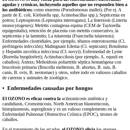
agudas y crónicas, incluyendo aquellos que no responden bien a
los antibióticos;
como muermo (Pseudomonas mallei); (Por ej. A
partir de E. coli, Klebsiella spp, Actinobacillus spp.), Septicemia en
potros; Leptospirosis (Leptospira interrogans); La listeriosis (Listeria
monocytogenes); Metritis contagiosa equina (CEM de Taylorella
equigenitalis); retención de placenta con metritis consecutivo, la
septicemia y la laminitis; La tularemia (Francisella tularensis);
Enfermedades clostridiales, por ejemplo, tétanos enterotoxemia (Cl.
perfringens infección); Malingnant Edema (Cl. septicum); Botulismo
y Hepatitis necrótica infecciosa (Cl. novyi); Enfermedad de Lyme
(Borrelia burgdorferi); Actinobaccilosis (por ejemplo, A. equuli en
caballos); Ántrax; Melioidosis poliartritis séptica hematógena con
brucelosis primaria (Brucella melitensis, B. abortus, B. suis, B.
canis, B. ovis, B. neotomae) y otros, sobre todo en valiosos caballos
de carreras y animales de zoológico.
• Enfermedades causadas por hongos
El OZONO es eficaz contra la
actinomicosis sistémica y
candidiasis, Cromomicosis, North American blastomicosis,
histoplasmosis, aspergilosis y es un valioso complemento en la
Enfermedad Pulmonar Obstructiva Crónica (EPOC), tirones de
caballos.
En el tratamiento de las arcadas,
el OZONO alivia
los ataques