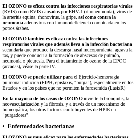
El OZONO es eficaz contra las infecciones respiratorias virales
(RVIS) como RVIS causados por EHV-1 (rinoneumonía), virus de
la arteritis equina, rhonovirus, la gripe,
así como contra la
neumonía
adenovirus con inmunodeficiencia combinada en los
potros árabes.
El OZONO también es eficaz contra las infecciones
respiratorias virales que además lleva a la infección bacteriana
secundaria que produce la descarga nasal mucopurulenta, agrava la
tos, y puede conducir a la formación de abscesos de pulmón,
neumonía o pleuresía. Para el tratamiento de ozono de la EPOC
(arcadas), véase la parte IV.
El OZONO se puede utilizar para
el Ejercicio-hemorragia
pulmonar inducida (EIPH, epistaxis, "purga"), especialmente en los
Estados y en los países que no permiten la furosemida (LasixR).
En la mayoría de los casos de OZONO
invierte la bronquitis, la
neovascularización y la fibrosis, y a través de un mecanismo de
homeopática, los otros factores contribuyentes de HPIE en
"purgadores".
• Enfermedades bacterianas
El OZONO es muy eficaz para las enfermedades bacterianas