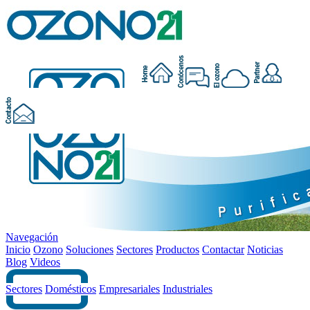
Navegación
Inicio
Ozono
Soluciones
Sectores
Productos
Contactar
Noticias
Blog
Videos
Sectores
Domésticos
Empresariales
Industriales