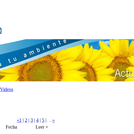
Videos
«
1
|
2
|
3
|
4
|
5
|
...
»
Fecha
Leer +